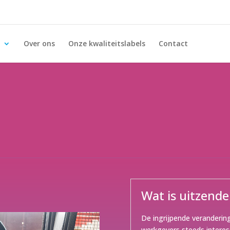
Over ons
Onze kwaliteitslabels
Contact
Wat is uitzend
De ingrijpende veranderi
werkgevers steeds interes