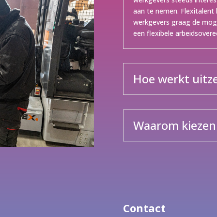
aan te nemen. Flexitalent
werkgevers graag de moge
een flexibele arbeidsoveree
Hoe werkt uitz
Waarom kiezen 
Contact