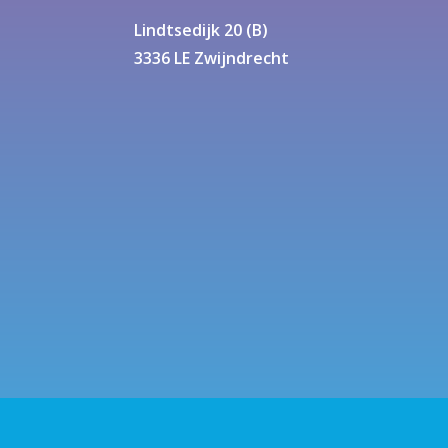
Lindtsedijk 20 (B)
3336 LE Zwijndrecht