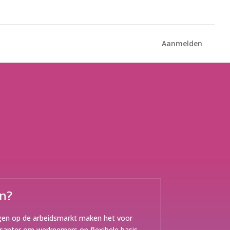
Aanmelden
en?
ngen op de arbeidsmarkt maken het voor
santer om werknemers op flexibele basis