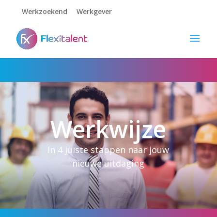
Werkzoekend
Werkgever
Werkwijze
In 4 juiste stappen naar jouw
nieuwe uitdaging