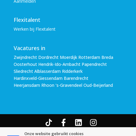
Aanmelden
Flexitalent
Werken bij Flexitalent
Vacatures in
Zwijndrecht Dordrecht Moerdijk Rotterdam Breda
Oosterhout Hendrik-Ido-Ambacht Papendrecht
Sliedrecht Alblasserdam Ridderkerk
Hardinxveld-Giessendam Barendrecht
Heerjansdam Rhoon ‘s-Gravendeel Oud-Beijerland
© Copyright Flexitalent-Office B.V. 2026
Algemene
Onze website gebruikt cookies