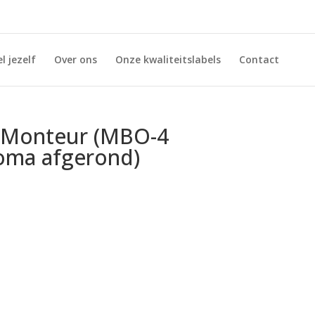
l jezelf
Over ons
Onze kwaliteitslabels
Contact
 Monteur (MBO-4
oma afgerond)