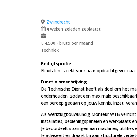
Zwijndrecht
4 weken geleden geplaatst
€ 4.500,- bruto per maand
Techniek
Bedrijfsprofiel
Flexitalent zoekt voor haar opdrachtgever naa
Functie omschrijving
De Technische Dienst heeft als doel om het mach
onderhouden, zodat een maximale beschikbaarhe
een beroep gedaan op jouw kennis, inzet, verantw
Als Werktuigbouwkundig Monteur WTB verricht 
installaties, bedieningspanelen en werkplaats e
Je beoordeelt storingen aan machines, utilities
Je adviseert en draagt bij aan structurele verbet