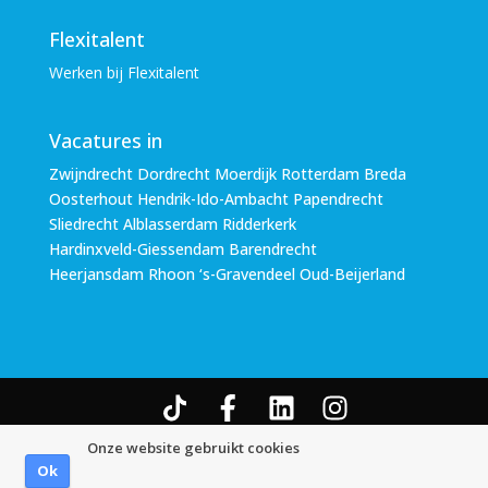
Flexitalent
Werken bij Flexitalent
Vacatures in
Zwijndrecht Dordrecht Moerdijk Rotterdam Breda
Oosterhout Hendrik-Ido-Ambacht Papendrecht
Sliedrecht Alblasserdam Ridderkerk
Hardinxveld-Giessendam Barendrecht
Heerjansdam Rhoon ‘s-Gravendeel Oud-Beijerland
© Copyright Flexitalent-Office B.V. 2026
Algemene
Onze website gebruikt cookies
Voorwaarden
|
Disclaimer
|
Privacy Statement
Ok