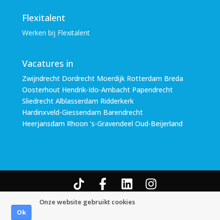
Flexitalent
Werken bij Flexitalent
Vacatures in
Zwijndrecht Dordrecht Moerdijk Rotterdam Breda
Oosterhout Hendrik-Ido-Ambacht Papendrecht
Sliedrecht Alblasserdam Ridderkerk
Hardinxveld-Giessendam Barendrecht
Heerjansdam Rhoon ‘s-Gravendeel Oud-Beijerland
© Copyright Flexitalent-Office B.V. 2026
Algemene
Onze website gebruikt cookies
Voorwaarden
|
Disclaimer
|
Privacy Statement
Ok