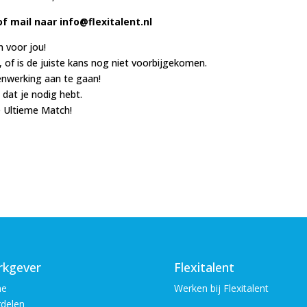
of mail naar info@flexitalent.nl
h voor jou!
, of is de juiste kans nog niet voorbijgekomen.
nwerking aan te gaan!
 dat je nodig hebt.
e Ultieme Match!
kgever
Flexitalent
e
Werken bij Flexitalent
delen