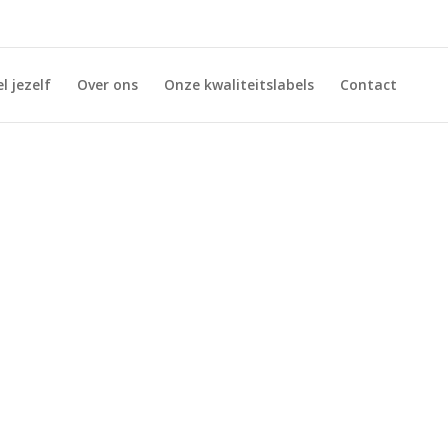
l jezelf
Over ons
Onze kwaliteitslabels
Contact