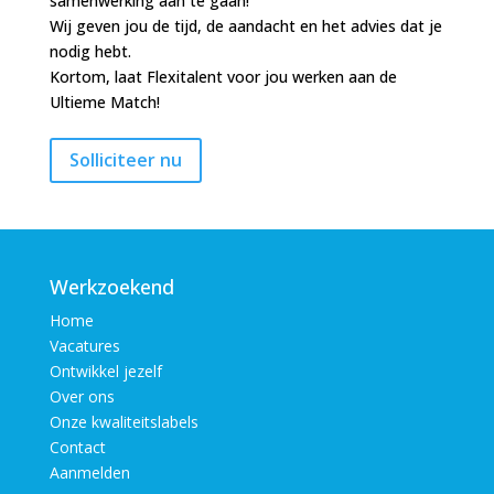
samenwerking aan te gaan!
Wij geven jou de tijd, de aandacht en het advies dat je
nodig hebt.
Kortom, laat Flexitalent voor jou werken aan de
Ultieme Match!
Werkzoekend
Home
Vacatures
Ontwikkel jezelf
Over ons
Onze kwaliteitslabels
Contact
Aanmelden