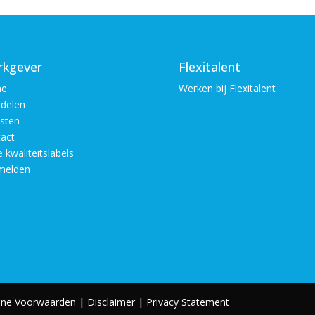
kgever
Flexitalent
e
Werken bij Flexitalent
delen
sten
act
 kwaliteitslabels
melden
ne Voorwaarden
|
Disclaimer
|
Privacy Statement