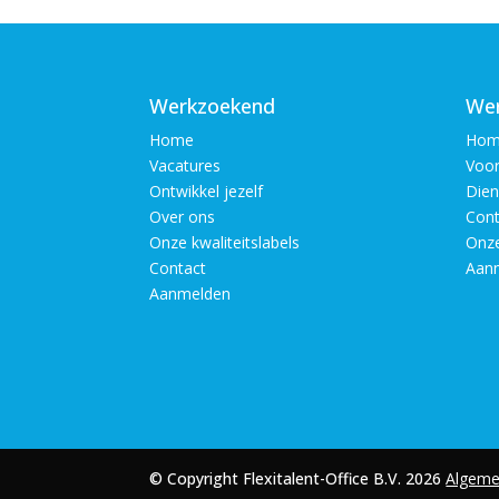
Werkzoekend
Wer
Home
Hom
Vacatures
Voor
Ontwikkel jezelf
Dien
Over ons
Cont
Onze kwaliteitslabels
Onze
Contact
Aan
Aanmelden
© Copyright Flexitalent-Office B.V. 2026
Algeme