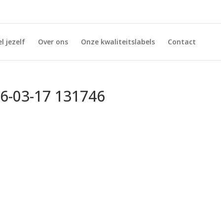
l jezelf
Over ons
Onze kwaliteitslabels
Contact
6-03-17 131746