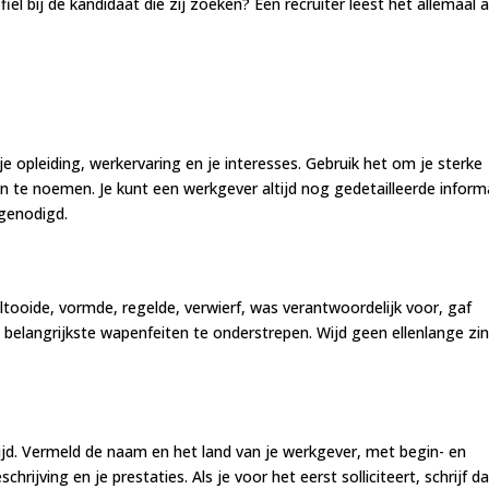
el bij de kandidaat die zij zoeken? Een recruiter leest het allemaal a
je opleiding, werkervaring en je interesses. Gebruik het om je sterke
n te noemen. Je kunt een werkgever altijd nog gedetailleerde inform
tgenodigd.
tooide, vormde, regelde, verwierf, was verantwoordelijk voor, gaf
 belangrijkste wapenfeiten te onderstrepen. Wijd geen ellenlange zi
tijd. Vermeld de naam en het land van je werkgever, met begin- en
rijving en je prestaties. Als je voor het eerst solliciteert, schrijf d