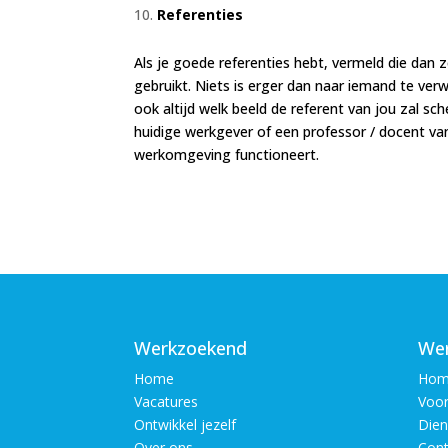
Referenties
Als je goede referenties hebt, vermeld die dan 
gebruikt. Niets is erger dan naar iemand te ver
ook altijd welk beeld de referent van jou zal sc
huidige werkgever of een professor / docent va
werkomgeving functioneert.
Werkzoekend
Wer
Home
Hom
Vacatures
Voor
Ontwikkel jezelf
Dien
Over ons
Cont