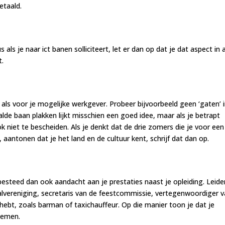
etaald.
ls je naar ict banen solliciteert, let er dan op dat je dat aspect in a
t.
elf als voor je mogelijke werkgever. Probeer bijvoorbeeld geen ‘gaten’ i
de baan plakken lijkt misschien een goed idee, maar als je betrapt
k niet te bescheiden. Als je denkt dat de drie zomers die je voor een
t, aantonen dat je het land en de cultuur kent, schrijf dat dan op.
besteed dan ook aandacht aan je prestaties naast je opleiding. Leide
alvereniging, secretaris van de feestcommissie, vertegenwoordiger 
hebt, zoals barman of taxichauffeur. Op die manier toon je dat je
 nemen.