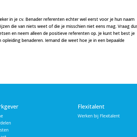
zeker in je cv. Benader referenten echter wel eerst voor je hun naam
wijzen die van niets weet of die je misschien niet eens mag. Vraag du
hetsen en neem alleen de positieve referenten op. Je kunt het best je
n opleiding benaderen. Iemand die weet hoe je in een bepaalde
kgever
Flexitalent
e
Werken bij Flexitalent
delen
sten
act