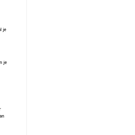
l je
n je
r
van