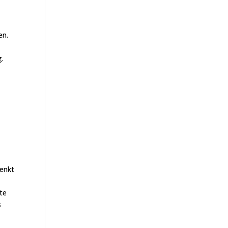
en.
g.
denkt
te
s