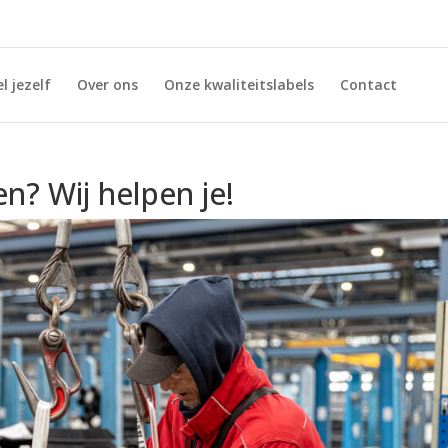
l jezelf
Over ons
Onze kwaliteitslabels
Contact
en? Wij helpen je!