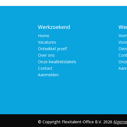
Werkzoekend
Wer
Home
Hom
Vacatures
Voor
Ontwikkel jezelf
Dien
Over ons
Cont
Onze kwaliteitslabels
Onze
Contact
Aan
Aanmelden
© Copyright Flexitalent-Office B.V. 2026
Algeme