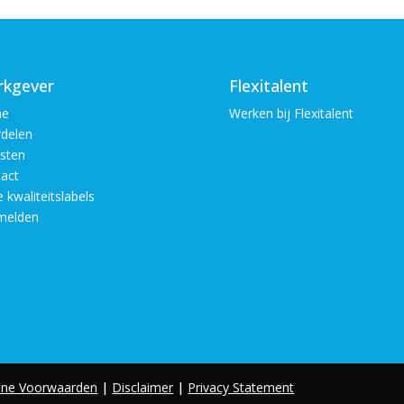
kgever
Flexitalent
e
Werken bij Flexitalent
delen
sten
act
 kwaliteitslabels
melden
ne Voorwaarden
|
Disclaimer
|
Privacy Statement