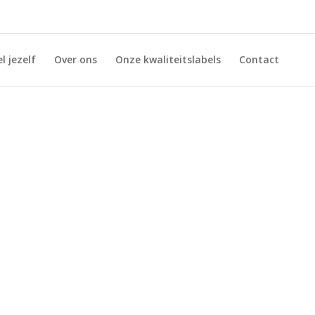
l jezelf
Over ons
Onze kwaliteitslabels
Contact